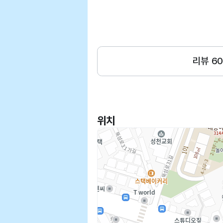
지 컨디션체크부터 해주시고 편안하게 맞아주셔서 아이들도
병원가는걸 무서워하지않고 신나
해줘서 다행이에요. 늘 말씀드리
니다! 혈액검사를 기반으로 약처
리뷰
60
맞는 약용량을 찾아서 점차 테이
속이면서 치료완료하는 시스템인데
지 절대 속지않네요... 여러번 테
다시 도전중입니다. 주차공간도 이정도면 널널하고요 따로
주차요원이나 발렛해주시는 분이 
위치
요금이 