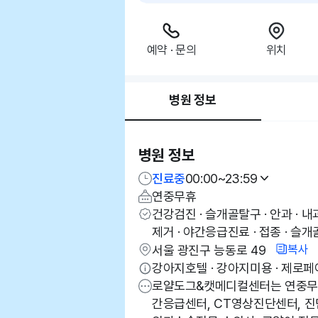
예약 · 문의
위치
병원 정보
병원 정보
진료중
00:00~23:59
연중무휴
건강검진 · 슬개골탈구 · 안과 · 내
제거 · 야간응급진료 · 접종 · 슬개
복사
서울 광진구 능동로 49
강아지호텔 · 강아지미용 · 제로페
로얄도그&캣메디컬센터는 연중무휴
간응급센터, CT영상진단센터, 