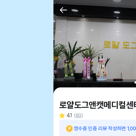
로얄도그앤캣메디컬센
4.1
(
60
)
영수증 인증 리뷰 작성하면 1,0