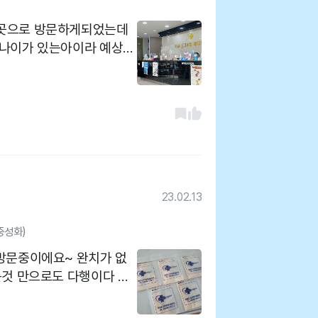
이곳으로 방문하게되었는데
 나이가 있는아이라 예상은
진을
자세하게 보여주시면서 설명
23.02.13
중성화)
방문중이에요~ 완치가 없
는것 만으로도 다행이다 여
상하지만 기적처럼 호전되
. 항상 그동안 별일없었는