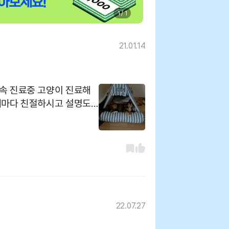
1 / 1
21.01.14
속 진료중 고양이 진료해
때마다 친절하시고 설명도
다 자양동 신양초 사거리
 대중교통 이동이든 접근
22.07.27