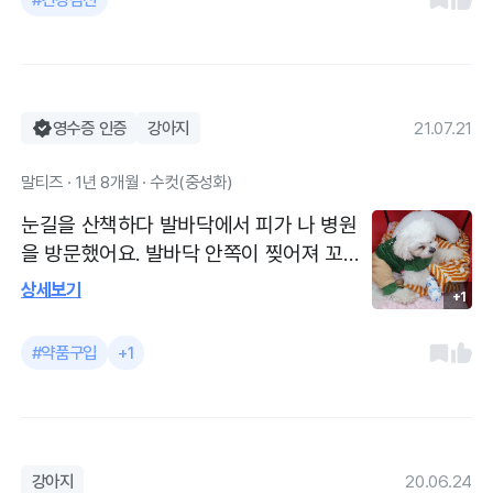
원장님들이 친절하셔요.
영수증 인증
강아지
21.07.21
말티즈 · 1년 8개월 · 수컷(중성화)
눈길을 산책하다 발바닥에서 피가 나 병원
을 방문했어요. 발바닥 안쪽이 찢어져 꼬매
기로 했는데 지혈이 잘안되서 일단 지혈조
상세보기
+1
치를 취하고 그다음날 지혈이 되면 상황을
보고 조치를 취하기로 하고 약을 받아왔어
#약품구입
+1
요.다음날 지혈도 잘되고 다행이 꼬매지 않
아도 되었어요. 의사 선생님도 친절하게 설
명을 잘해주시고 간호사분들도 친절했어요.
두분의 간호사가 아이를 옆으로 뉘워서 안
전하게 잡고 계시는 모습이 편하고 믿음이
강아지
20.06.24