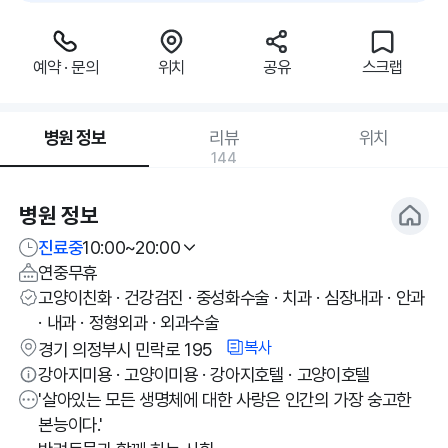
예약 · 문의
위치
공유
스크랩
병원 정보
리뷰
위치
144
병원 정보
진료중
10:00~20:00
연중무휴
고양이친화 · 건강검진 · 중성화수술 · 치과 · 심장내과 · 안과
· 내과 · 정형외과 · 외과수술
복사
경기 의정부시 민락로 195
강아지미용 · 고양이미용 · 강아지호텔 · 고양이호텔
'살아있는 모든 생명체에 대한 사랑은 인간의 가장 숭고한
본능이다.'