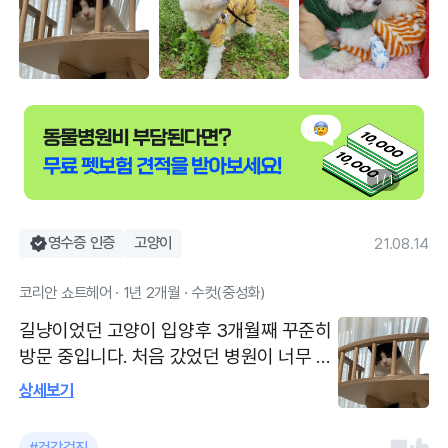
1 / 1
영수증 인증
고양이
21.08.14
코리안 쇼트헤어 · 1년 2개월 · 수컷(중성화)
길냥이었던 고양이 입양후 3개월째 꾸준히
방문 중입니다. 처음 갔었던 병원이 너무 성
의없게 진료하여 검색해서 찾은 병원인데,
상세보기
처음 방문했을때부터 굉장히 친절하게 진료
하고 상담해주셔서 인상 깊었습니다. 특히
#건강검진