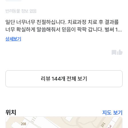
갔어요 집에서 가깝고 건물도 새건물이라
반려동물 정보 없음
깨끗하고 분위기도 좋았어요
일단 너무너무 친절하십니다. 치료과정 치료 후 결과를
너무 확실하게 말씀해줘서 믿음이 팍팍 갑니다. 벌써 10
번은 간거 같네요
상세보기
리뷰
144
개 전체 보기
위치
지도 보기