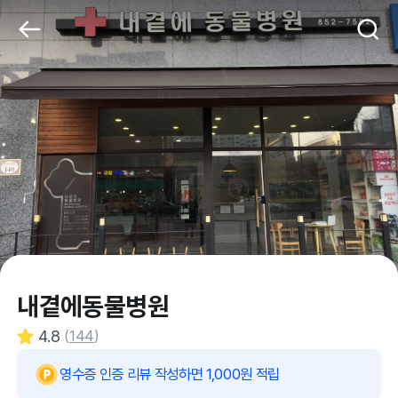
내곁에동물병원
4.8
(
144
)
영수증 인증 리뷰 작성하면 1,000원 적립