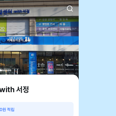
ith 서정
00원 적립