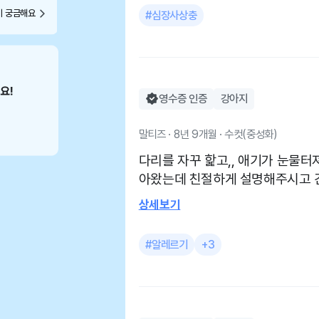
편하게 손발톱이랑 항문낭 귀청소
이 궁금해요
#심장사상충
도 어차피 심장사상충 관리해야하
이나 귀청소 케어가 어려우시다면 
무료 위생관리를 항상 부탁드리는
친절하게 해주셔서 매달 방문하게
하려면 아이가 비명을 지르는데 
영수증 인증
강아지
는거같아요💙^^
말티즈 · 8년 9개월 · 수컷(중성화)
다리를 자꾸 핥고,, 애기가 눈물
아왔는데 친절하게 설명해주시고 
어봤어요 역시 친절하세요 하지만 호전되진 않았어요 아직
상세보기
약먹을때만 잠시 좋아지고 원인
ㅜㅜ 피부 긁고 핥고 발사탕이 심
#알레르기
+3
될드요 친절하시고 좋아요 항상 다 물어봐도 친절하게 대답
해주세용