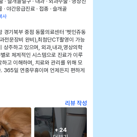
 · 슬개골탈구 · 내과 · 외과수술 · 영상진
물 · 야간응급진료 · 접종 · 슬개골
복사
함 경기북부 중점 동물의료센터 '펫인쥬동
과전문장비 완비),최첨단CT촬영이 가능
이 상주하고 있으며, 외과,내과,영상의학
분야별로 체계적인 시스템으로 진료가 이루
각하고 이해하며, 치료와 관리를 위해 모
. 365일 연중무휴이며 언제든지 편하게
리뷰 작성
+
24