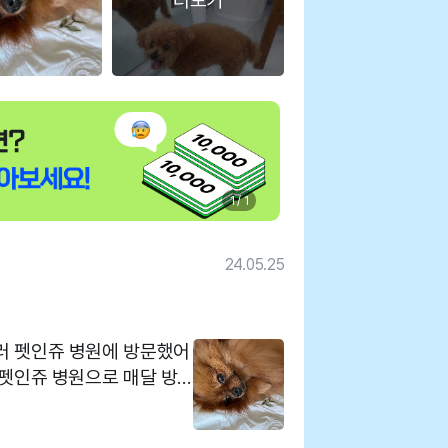
더보기
1 / 1
24.05.25
러 펫인쥬 병원에 방문했어
 펫인쥬 병원으로 매달 방
매번 방문하는 곳이에요 선
리도 해주셔서 매번 너무