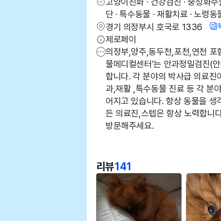
고양이친화 · 건강검진 · 중성화수술
단 · 특수동물 · 재활치료 · 노령동
경기 의정부시 호국로 1336
제로페이
의정부,양주,동두천,포천,연천 포
물메디컬센터'는 안과정밀검진(안
합니다. 각 분야의 박사급 의료진
과,재활 ,특수동물 진료 등 각 
어지고 있습니다. 항상 동물을 생
든 의료진,스텝은 항상 노력합니다
방문해주세요.
리뷰
141