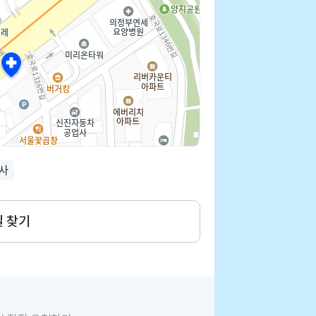
사
길 찾기