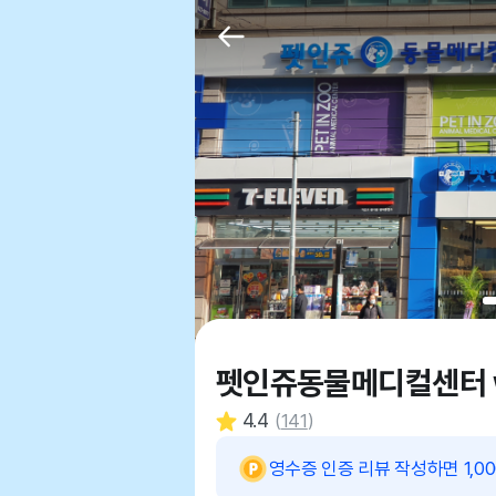
펫인쥬동물메디컬센터 w
4.4
(
141
)
영수증 인증 리뷰 작성하면 1,0