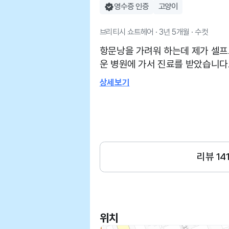
영수증 인증
고양이
브리티시 쇼트헤어 · 3년 5개월 · 수컷
항문낭을 가려워 하는데 제가 셀프
운 병원에 가서 진료를 받았습니다
었고 양은 2주만에 짜서 그런지 많
상세보기
고 소독약도 발라주시고 금방 끝날 수 있
까워서 좋고 시설도 많고 일요일에
좋았습니다
리뷰
14
위치