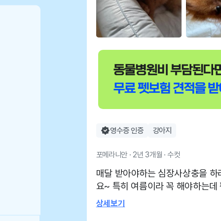
영수증 인증
강아지
포메라니안 · 2년 3개월 · 수컷
매달 받아야하는 심장사상충을 하
요~ 특히 여름이라 꼭 해야하는데
문하고있어요^^ 심장사상충하러 
상세보기
생님들도 친절하시고 아이 위생관