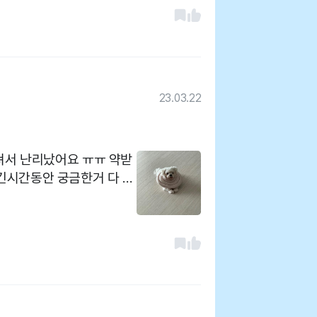
 관리하고있어요^^ 여러분
는거 아이 항문낭이나 발톱
펫인쥬 방문 추천해요~❤️
데 귀찮은 내색없이 언제나
되네요~ 집에서 발톱관리
병원에서는 편안하게 하고오
23.03.22
터져서 난리났어요 ㅠㅠ 약받
긴시간동안 궁금한거 다 물
을 뿌리뽑고싶은데ㅜ아직은
합니다 ㅠㅠ 흑흑 계속 가야