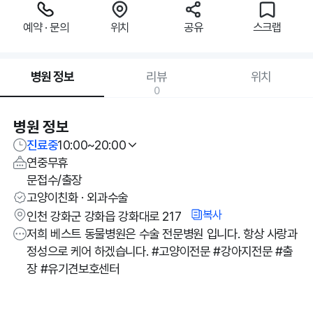
예약 · 문의
위치
공유
스크랩
병원 정보
리뷰
위치
0
병원 정보
진료중
10:00~20:00
연중무휴
문접수/출장
고양이친화 · 외과수술
복사
인천 강화군 강화읍 강화대로 217
저희 베스트 동물병원은 수술 전문병원 입니다. 항상 사랑과
정성으로 케어 하겠습니다. #고양이전문 #강아지전문 #출
장 #유기견보호센터