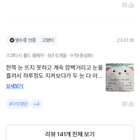
좋습니다 스트레스최소한으로 강아지 상태
확인해주시고 보호자에게 쉽게설명해줍니
다
영수증 인증
고양이
23.01.16
스코티시 폴드 롱헤어 · 5년 6개월 · 수컷(중성화)
한쪽 눈 뜨지 못하고 계속 깜빡거리고 눈물
흘려서 하루정도 지켜보다가 두 눈 다 아파
하길래 데려갔습니다ㅜ 안약 처방해주신거
상세보기
다 쓰고 나니 많이 나아졌습니다!
#각막궤양
+4
리뷰
141
개 전체 보기