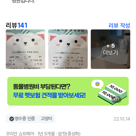
병원입니다.
리뷰
141
리뷰 작성
+
5
더보기
1 / 1
영수증 인증
고양이
22.10.14
코리안 쇼트헤어 · 1년 5개월 · 암컷(중성화)