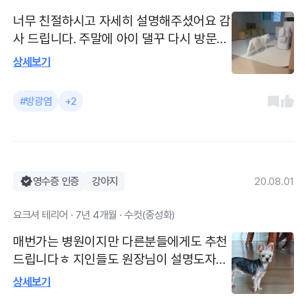
너무 친절하시고 자세히 설명해주셨어요 감
사 드립니다. 주말에 아이 댈꾸 다시 방문합
니다. 혈뇨가 정말 안잡히내요.
상세보기
#방광염
+2
영수증 인증
강아지
20.08.01
요크셔 테리어 · 7년 4개월 · 수컷(중성화)
매번가는 병원이지만 다른분들에게도 추천
드립니다ㅎ 지인들도 원장님이 설명도자세
하게해주시고 간호사분들도친절합니다 그
상세보기
리고 병원도 깔끔하고 미용실장님도 실력이