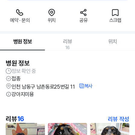
예약 · 문의
위치
공유
스크랩
병원 정보
리뷰
위치
16
병원 정보
정보 확인 중
접종
복사
인천 남동구 남촌동로25번길 11
강아지미용
리뷰
16
리뷰 작성