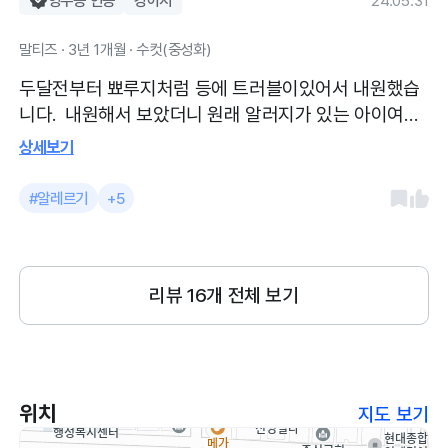
ㅜ 주사 한대 맞고 약 일주일치 처방 받았어
영수증 인증
강아지
24.05.31
요 동네 가운데 있어서 가기 넘 편하고 주차
말티즈 · 3년 1개월 · 수컷(중성화)
는 옆에 잠깐하고 진료보면 됩니다 토요일
에도 진료합니다
두달전부터 뾰루지처럼 등에 트러블이있어서 내원했습
니다. 내원해서 보았더니 원래 알러지가 있는 아이여서
그런지 고름크기가 생각보다 심해서 안에 고름을 짜내
상세보기
고 약처방받았습니다. 집에서 소독하면서 약먹였어요.
가까워서 편하게내원합니다. 보다 보호자가 이해하기쉽
#알레르기
+5
게 설명해줘요
리뷰
16
개 전체 보기
위치
지도 보기