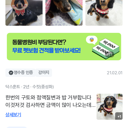
1 / 1
영수증 인증
강아지
21.02.01
닥스훈트 · 2년 · 수컷(중성화)
한번의 구토와 점액질변과 밥 거부합니다
이것저것 검사하면 금액이 많이 나오는데
우주가 심하지 않으니 주사와 처방약으로
상세보기
+1
먼저 해보자고 하셨어요 주사맞은후상태도
잘 설명해 주셨고 그후에 토하거나 하면 안