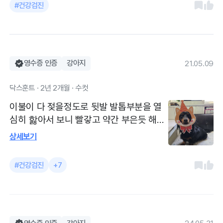
#건강검진
좋으니 그때는 검사해야 한다고 말씀말씀해
어요 동네병원인데 과잉진료 안하시니 너무
좋네요 깨끗하고 직원분들 우주 이뻐하고
조그만 동네라 접근성은 아주 좋아요 토요
일도 병원 열고 지나가다 들리면 발톱도 깍
영수증 인증
강아지
21.05.09
아줍니다ㅎ
닥스훈트 · 2년 2개월 · 수컷
이불이 다 젖을정도로 뒷발 발톱부분을 열
심히 핧아서 보니 빨갛고 약간 부은듯 해보
였어요 그냥 놔두면 안나을꺼같아 병원을
상세보기
방문해야할거같았어요 눈 귀 입가 발가락등
을 다 보고 곰팡이성 습진이라고 하셨어요
#건강검진
+7
피부질환이 있던 전력이 있어서도 그렇고
면역력이 떨어지면 한군데 시작해서 번진다
고 하더라구여 눈으로는 안보이지만 모든
강아지들은 곰팡이를 갖고 산다고 하네요ㅜ