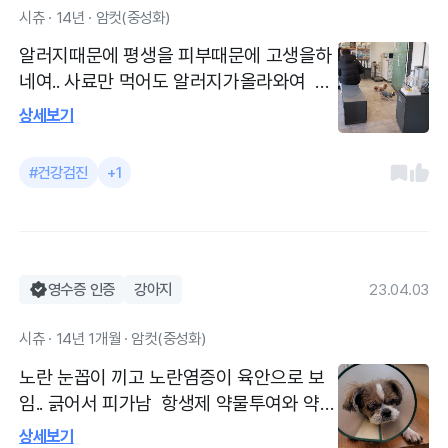
시츄 · 14년 · 암컷(중성화)
알러지때문에 평생을 피부때문에 고생을하
네여.. 사료만 먹어도 알러지가올라와여 나
이가 많아서 한번은 건강검진을 해야겟다
상세보기
생각하던중 큰애가 갑자기 무지개다리건너
서 아차싶어여.. 큰애 대니의 죽음을 많이 슬
#건강검진
+1
퍼하셧어여.. 저는 통곡을 할까봐 일부러 다
른생각을 하며 대니의 마지막 건강검진의
결과를 들엇어여.. 아리가 대니의 와이프인
데.. 요즘 우울증이 심하고 피부알러지발진
도 심해서 내원햇어여.. 원장님께서 산책도
영수증 인증
강아지
23.04.03
많이해주고.. 알러지는 간식때문에 어쩔수
시츄 · 14년 1개월 · 암컷(중성화)
없다고 간식 줄이라 말씀하셧어여.. 다음 내
원 예약날짜까지 지켜보고 초음파 해보기로
노란 눈꼽이 끼고 노란염증이 육안으로 보
햇는데.. 안아팟으면 좋겟어여 .. 관절은 그
임.. 긁어서 피가남 항생제 약물투여와 약물
전보다 좀 나아지고잇어서 다행이에여... 친
치료병행하고잇으며.. 눈치료는 시간을 많
상세보기
절하신 원장님 감사합니다...