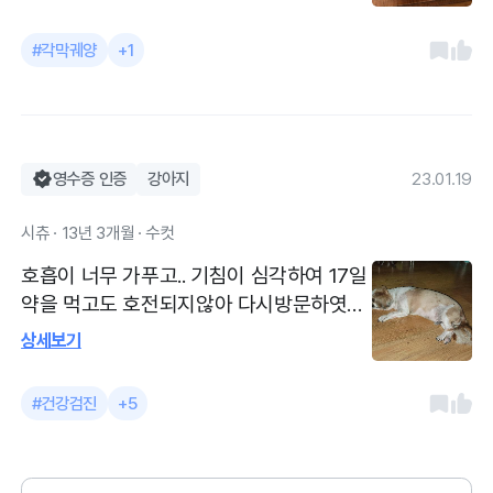
이 요한다하며 .. 경과를 지켜보며 수술여부
를 결정하려한다. 아리가 나이가 15살 노견
#각막궤양
+1
이라 선생님이 수술은 권하지않으셧어여..
마취려부도 불분명할수도잇고해서.. 치료시
간이 오래걸릴수도잇으니 꾸준히 안약과 조
제약으로 치료해보고 수술 여부를 결정하자
햇어여.. 노견이라 하루하루가 걱정된다고
영수증 인증
강아지
23.01.19
원장님이 걱정많이하셧어여.. 감사합니다..
시츄 · 13년 3개월 · 수컷
호흡이 너무 가푸고.. 기침이 심각하여 17일
약을 먹고도 호전되지않아 다시방문하엿어
여 . 원장님이 꼼꼼하게 보아주시고 혓바닥
상세보기
이 새파라면 언넝 내원하라 그러셧어여 ct
를 찍어야한다지만 여의치암ㅎ나서 소변검
#건강검진
+5
사와 혈액검사 의뢰하고 엑스레이 찌고 건
강검진햇어여 원장님의 새심한 살핌과 설명
이 많이 도움이 되어여..