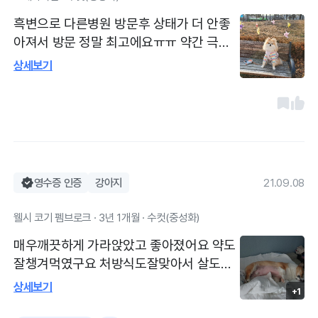
흑변으로 다른병원 방문후 상태가 더 안좋
아져서 방문 정말 최고에요ㅠㅠ 약간 극성
맘이라 궁금한거 계속 전화해도 친절하게
상세보기
알려주시고 다들 신경써 주시는게 느껴졌습
니다 수액맞으면서 입원해있는동안 동영상
도 보내주시고 전화로 결과도 알려주시고
정말 최고에용 깨끗하고 역앞이라 좋아요
제원픽은 부원장선생님이였는데 다른곳으
로 가셔서 넘 아쉽지만 원장님이랑 다른 선
영수증 인증
강아지
21.09.08
생님두 다들 친절하세요 간호사님들도 다좋
아요
웰시 코기 펨브로크 · 3년 1개월 · 수컷(중성화)
매우깨끗하게 가라앉았고 좋아졌어요 약도
잘챙겨먹였구요 처방식도잘맞아서 살도빠
지고 건강해졌답니다 감사드려요
상세보기
+1