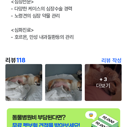
<심장전문>
- 다양한 케이스의 심장수술 경력
- 노령견의 심장 약물 관리
<심화진료>
- 호르몬, 만성 내과질환등의 관리
리뷰
118
리뷰 작성
+
3
더보기