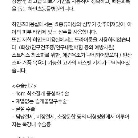
정품약, 최고급 의료기기만을 사용하여 정확하고, 빠른회복
을 돕는 하인츠동물병원입니다.
하인츠미용실에서는, 5종류이상의 샴푸가 갖추어져있어, 아
이의 피부 타입에 맞는 샴푸를 사용합니다.
또한 저희 하인츠미용실에서는 드라이룸을 사용하지않습니
다. (화상/안구건조증/안구내털박힘 등의 예방차원)
스트레스 최소화를 위한, 애견욕조가 구비되어있으며 / 탄산
스파 거품 목욕이 가능한 고가의 바스펫 기계가 구비되어있
습니다.
<수술전문>
- 1cm 최소절개 중성화수술
- 재발없는 슬개골탈구수술
- 골절 수술
- 담낭절제, 비장절제, 소장문합 등의 대형병원에서 이루어
지는 복강내 수술등