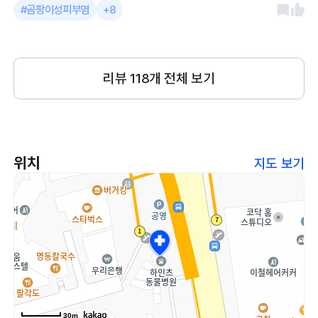
#곰팡이성피부염
+8
리뷰
118
개 전체 보기
위치
지도 보기
30m