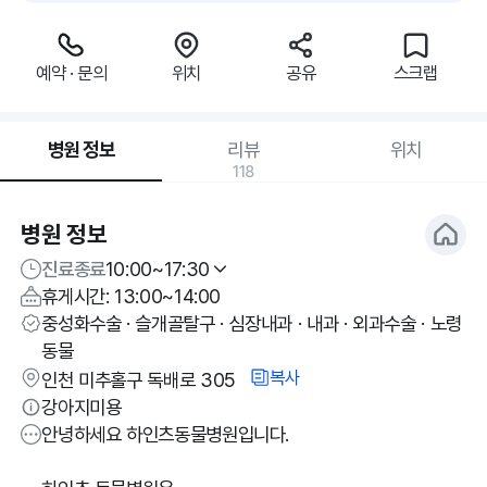
예약 · 문의
위치
공유
스크랩
병원 정보
리뷰
위치
118
병원 정보
진료종료
10:00~17:30
휴게시간: 13:00~14:00
중성화수술 · 슬개골탈구 · 심장내과 · 내과 · 외과수술 · 노령
동물
복사
인천 미추홀구 독배로 305
강아지미용
안녕하세요 하인츠동물병원입니다.