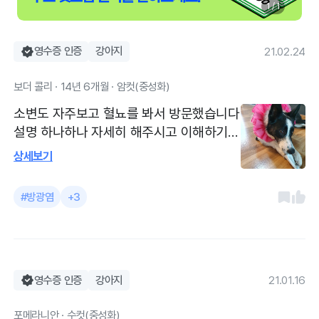
1 / 1
영수증 인증
강아지
21.02.24
보더 콜리 · 14년 6개월 · 암컷(중성화)
소변도 자주보고 혈뇨를 봐서 방문했습니다
설명 하나하나 자세히 해주시고 이해하기
쉽게 다른 예까지 보여주시며 진료해주시고
상세보기
지난번도 느꼈지만 과잉 진료는 없어요 깔
끔하고 장비도 좋고 친절하고 꼼꼼하세요
#방광염
+3
주차도 불편 없구요 중.대형견도 갈수있어
좋아요.
영수증 인증
강아지
21.01.16
포메라니안 · 수컷(중성화)