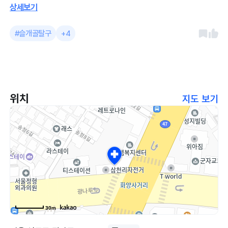
상세보기
#슬개골탈구
+4
위치
지도 보기
30m