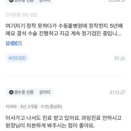
영수증 인증
강아지
20.08.31
반려동물 정보 없음
여기저기 정착 못하다가 수동물병원에 정착한지 5년째
예요 결석 수술 진행하고 지금 계속 정기검진 중입니다
무리하게 진료 안하시고 최대한 지켜보면서 강아지 먼
상세보기
저 생각해주세요 의사,간호사 쌤 모두 친절하시고 세세
하게 다 기억해주십니다 추천해요
#건강검진
영수증 인증
강아지
21.12.27
치와와 · 3년 3개월 · 수컷(중성화)
이사가고 나서도 진료 받고 있어요. 과잉진료 안하시고
원장님이 차분하게 봐주시는 점이 좋아요.