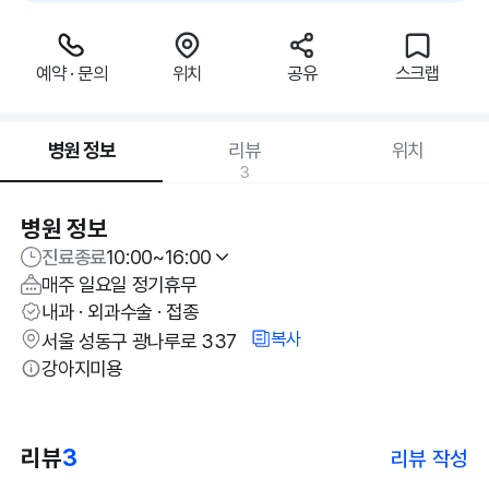
예약 · 문의
위치
공유
스크랩
병원 정보
리뷰
위치
3
병원 정보
진료종료
10:00~16:00
매주 일요일 정기휴무
내과 · 외과수술 · 접종
복사
서울 성동구 광나루로 337
강아지미용
리뷰
3
리뷰 작성