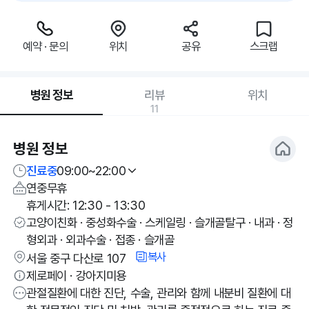
예약 · 문의
위치
공유
스크랩
병원 정보
리뷰
위치
11
병원 정보
진료중
09:00~22:00
연중무휴
휴게시간: 12:30 - 13:30
고양이친화 · 중성화수술 · 스케일링 · 슬개골탈구 · 내과 · 정
형외과 · 외과수술 · 접종 · 슬개골
복사
서울 중구 다산로 107
제로페이 · 강아지미용
관절질환에 대한 진단, 수술, 관리와 함께 내분비 질환에 대