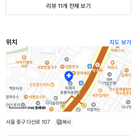
리뷰
11
개 전체 보기
라오더라구요. 약수역 대로변에 위치해있고 병원도 넓고
쾌적해요. 호텔링이랑 놀이방 비용도 저렴한 편입니다.
놀이방 자주 맡겨요.
위치
지도 보기
30m
서울 중구 다산로 107
복사