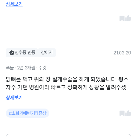
목욕도 넘 잘해주셨어요. 얼굴 눈에 내려온 털이나 지저
상세보기
분한 털들 조금씩 정리해주셔서 넘 깔끔해졌어요. 털이
많이 긴 상태라 혹시 비용 추가될 수도 있다고 생각했는
데 다행히 털이 엉킨 상태가 아니라 추가비용도 없었구
요! 미용예약은 미리 하고 가셔야해요. 저희는 3일전에
예약했어요. 주차는 길가에 대면되고 병원이 넓어서 좋
아요
영수증 인증
강아지
21.03.29
푸들 · 2년 3개월 · 수컷
닭뼈를 먹고 위와 장 절개수술을 하게 되었습니다. 평소
자주 가던 병원이라 빠르고 정확하게 상황을 알려주셨
고 뼈를 많이 삼킨 상태라 응급상황이라 바로 수술하게
상세보기
되었습니다. 수술도중에 장에도 뼈가 내려간상태가 발견
되어 장절개까지 하게 되었고 수술은 다행히 잘 끝났습
#소화기배변기타증상
니다. 입원 며칠하고 퇴원했고 현재 잘 아물어서 평소와
같은 생활하고 있어요. 아 따로 문자나 카톡으로 사진전
송은 안해주시지만 나중에 블로그에 수술 후기? 짧게 올