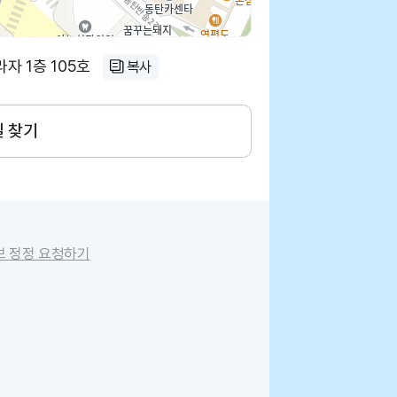
자 1층 105호
복사
길 찾기
보 정정 요청하기