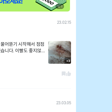
1 / 1
23.02.15
 물어뜯기 시작해서 점점
했습니다. 이빨도 좋지않아
. 심리적 요인으로 꼬리를
+3
를 해보기로 했는데 효과
이빨은 스케일링이 꼭 필
어서 2주 지켜본뒤 다시 판
고 질문도 많이 했는데 친
변해주셨어요.
23.03.05