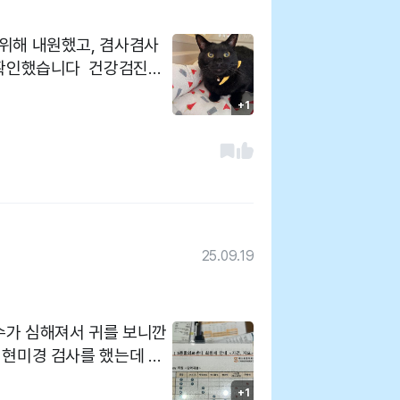
위해 내원했고, 겸사겸사
 확인했습니다 건강검진을
치아관련해서 워낙 잘해주
+1
진행했습니다 연락 주
셔서 상황도 보고 해주시
야기하며 진행해주셔서 좋았
25.09.19
횟수가 심해져서 귀를 보니깐
현미경 검사를 했는데 곰
용 해서 귀 세정제와 귀
+1