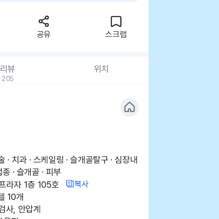
공유
스크랩
리뷰
위치
205
 · 치과 · 스케일링 · 슬개골탈구 · 심장내
접종 · 슬개골 · 피부
복사
프라자 1층 105호
텔 10개
액검사, 안압계