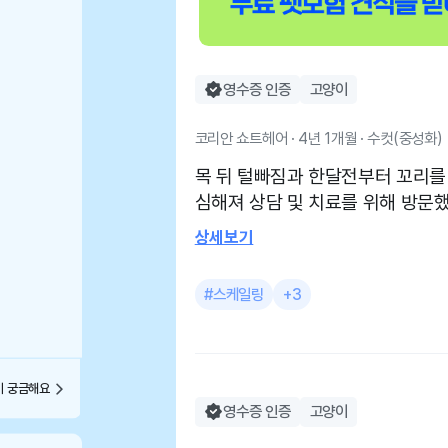
영수증 인증
고양이
코리안 쇼트헤어 · 4년 1개월 · 수컷(중성화)
목 뒤 털빠짐과 한달전부터 꼬리를
심해져 상담 및 치료를 위해 방문
스케일링 및 발치 상담을 했습니다
상세보기
물어뜯는거로 보인다셨고 약물치료
없으면 단미해야될거 같다셨어요. 
#스케일링
+3
요하고 일부 발치도 해야할수도 있
단해보기로 했습니다. 많이 걱정되
절하게 자세히 설명해주셨어요 많이 걱정되서 질문도 많이
했는데 친절하게 자세히 전부 답
이 궁금해요
영수증 인증
고양이