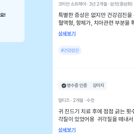
코리안 쇼트헤어 · 3년 2개월 · 암컷(중성화)
특별한 증상은 없지만 건강검진을 
혈액형, 항체가, 치아관련 부분을
위해 내원했어요, 건강검진 외에 
상세보기
셔서 치아 엑스레이와 항체가 검사도 
시기로 한 시간에 정확하게 연락주
#건강검진
고, 치료 방향을 보호자와 잘 이
어요 작년 발치도 깔끔하게 잘 되어서 이번에도 믿고 맡겼습
니다 깔끔하고, 친절한 선생님들이라 매번 여기서 검진할거
예요!
영수증 인증
강아지
말티즈 · 2개월 · 수컷
귀 진드기 치료 후에 점점 긁는 
각질이 있었어용 귀각질을 떼내서 
팡이와 세균이 있다고 말씀해주셨어
상세보기