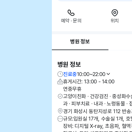
예약 · 문의
위치
병원 정보
병원 정보
진료중
10:00~22:00
휴게시간: 13:00 - 14:00
연중무휴
고양이친화 · 건강검진 · 중성화수술
과 · 피부치료 · 내과 · 노령동물 · 
경기 화성시 동탄지성로 112 반송
규모:입원실 17개, 수술실 1개, 호
장비: 디지털 X-ray, 초음파, 혈