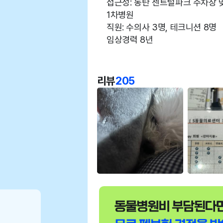
접근성: 동탄 센트럴파크 주차장 
1차병원
직원: 수의사 3명, 테크니션 8명
임상경력 8년
리뷰
205