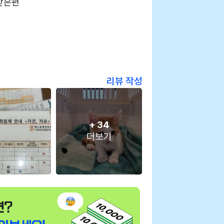
맞은편
리뷰 작성
+
34
더보기