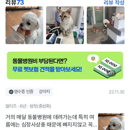
리뷰
73
리뷰 작성
1 / 1
영수증 인증
강아지
22.11.30
말티즈 · 6년 · 암컷(중성화)
거의 매달 동물병원에 데려가는데 특히 여
름에는 심장사상충 때문에 빠지지않고 꼭