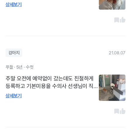
갑니다 ^^ 전체적인 위생상태도 한번 싹-봐
상세보기
주셔서 좋아요!
강아지
21.08.07
푸들 · 5년 · 수컷
주말 오전에 예약없이 갔는데도 친절하게
등록하고 기본미용을 수의사 선생님이 직접
해주셔서 너무 좋았어요. 앞으로 여기로 다
상세보기
니려구요! 병원에 냥이 두마리가 상주해요
너무 귀여워요 ㅎ