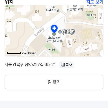
위치
지도 보기
30m
서울 강북구 삼양로27길 35-21
복사
길 찾기