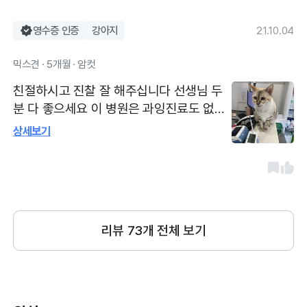
영수증 인증
강아지
21.10.04
믹스견 · 5개월 · 암컷
친절하시고 진찰 잘 해주십니다 선생님 두
분 다 좋으세요 이 병원은 과잉진료도 없으
신것 같습니다
상세보기
리뷰
73
개 전체 보기