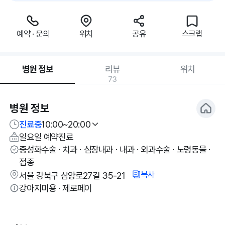
예약 · 문의
위치
공유
스크랩
병원 정보
리뷰
위치
73
병원 정보
진료중
10:00~20:00
일요일 예약진료
중성화수술 · 치과 · 심장내과 · 내과 · 외과수술 · 노령동물 ·
접종
복사
서울 강북구 삼양로27길 35-21
강아지미용 · 제로페이