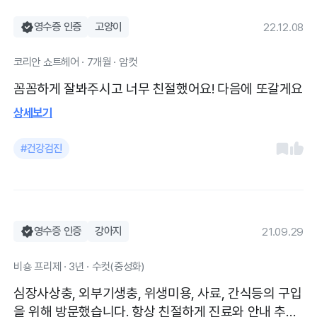
영수증 인증
고양이
22.12.08
코리안 쇼트헤어 · 7개월 · 암컷
꼼꼼하게 잘봐주시고 너무 친절했어요! 다음에 또갈게요
상세보기
#건강검진
영수증 인증
강아지
21.09.29
비숑 프리제 · 3년 · 수컷(중성화)
심장사상충, 외부기생충, 위생미용, 사료, 간식등의 구입
을 위해 방문했습니다. 항상 친절하게 진료와 안내 추천