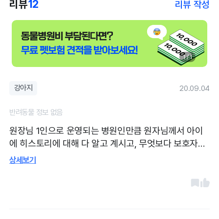
리뷰
12
리뷰 작성
1 / 1
강아지
20.09.04
반려동물 정보 없음
원장님 1인으로 운영되는 병원인만큼 원자님께서 아이
에 히스토리에 대해 다 알고 계시고, 무엇보다 보호자가
알기 쉽게 너무 자세하게 설명해 주십니다. 방문때마다
상세보기
반갑게 맞아주시구요, 항상 깨끗한 병원이 너무 좋습니
다. 과잉진료가 없구요 카톡으로도 중간중간 경과 살펴
주시고 언제든 아이에 대해, 질병에대해 문의해도 친절
하게 답변해 주십니다.