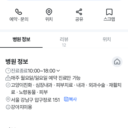
예약 · 문의
위치
공유
스크랩
병원 정보
리뷰
위치
12
병원 정보
진료종료
10:00~18:00
매주 월요일/일요일 예약 진료만 가능
고양이친화 · 심장내과 · 피부치료 · 내과 · 외과수술 · 재활치
료 · 노령동물 · 피부
복사
서울 강남구 압구정로 151
강아지미용