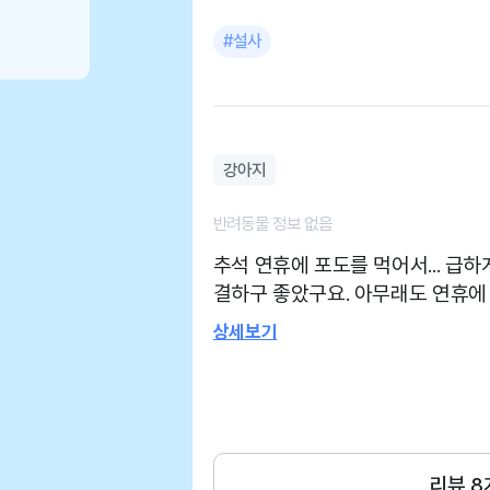
다 ㅎ
#설사
강아지
반려동물 정보 없음
추석 연휴에 포도를 먹어서... 급
결하구 좋았구요. 아무래도 연휴에
^; 해 보이셨지만 구토처치. 수액
상세보기
리뷰
8