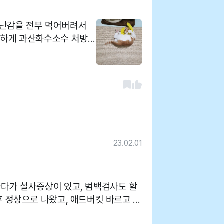
장난감을 전부 먹어버려서
착하게 과산화수소수 처방해
 않아서 데려오긴했어요.
었어요. 그과정동안 친절하
분도 잘 대응해쥬셨습니다
세요. 주차도 맞은편에 주차
기서했는데 처치도 잘 해쥬
23.02.01
하다가 설사증상이 있고, 범백검사도 할
후 정상으로 나왔고, 애드버킷 바르고 돌