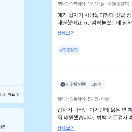
코리안 쇼트헤어 · 1년 1개월 · 수컷(중성화)
애가 갑자기 사냥놀이하다 깃털 
내원했어요 ㅠ.. 깜짝놀랐는데 침
주시고 10분정도 지켜보다 토하지
상세보기
다행이 응가로 나와서..큰일은 없
게 잘 설명해주시고 수의테크니션
#건강검진
~ 친절하고 아이를 정말 예뻐해주
장 있어서 편해요. 첫째 중성화 여
셔서 금방 나았어요 ㅎㅎ
영수증 인증
고양이
이 궁금해요
코리안 쇼트헤어 · 5개월 · 암컷
갑자기 나타난 아가인데 묽은 변 
겸 내원했습니다. 범백 키트검사 
아왔습니다. 케어 잘해주시고, 친절하시고, 질문하면 답변도 잘해주십니
상세보기