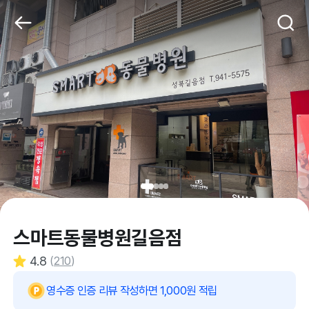
스마트동물병원길음점
4.8
(
210
)
영수증 인증 리뷰 작성하면 1,000원 적립