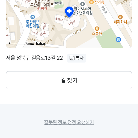
30m
서울 성북구 길음로13길 22
복사
길 찾기
잘못된 정보 정정 요청하기