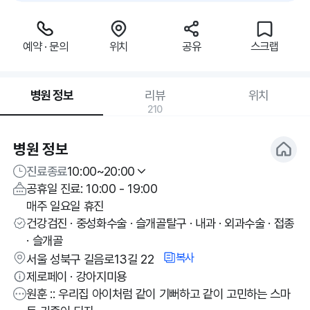
예약 · 문의
위치
공유
스크랩
병원 정보
리뷰
위치
210
병원 정보
진료종료
10:00~20:00
공휴일 진료: 10:00 - 19:00
매주 일요일 휴진
건강검진 · 중성화수술 · 슬개골탈구 · 내과 · 외과수술 · 접종
· 슬개골
복사
서울 성북구 길음로13길 22
제로페이 · 강아지미용
원훈 :: 우리집 아이처럼 같이 기뻐하고 같이 고민하는 스마