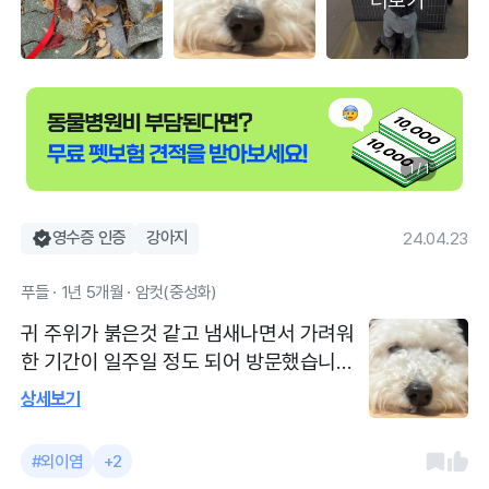
더보기
1 / 1
영수증 인증
강아지
24.04.23
푸들 · 1년 5개월 · 암컷(중성화)
귀 주위가 붉은것 같고 냄새나면서 가려워
한 기간이 일주일 정도 되어 방문했습니다
왼쪽귀가 심해 귀소독하고 연고 처방받아
상세보기
집에서도 관리했어요 예방접종, 심장 사상
충 방문시 아가 상태 확인해 주시고 그에 맞
#외이염
+2
는 솔루션 알려주시고 치료해 주세요.