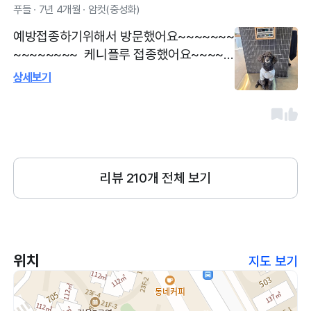
푸들 · 7년 4개월 · 암컷(중성화)
예방접종하기위해서 방문했어요~~~~~~~
~~~~~~~~ 케니플루 접종했어요~~~~~
~~~~~~~~~~~~~~~ 언제나 친절하고~
상세보기
~~마음편한곳이어서 좋습니다~^^
리뷰
210
개 전체 보기
위치
지도 보기