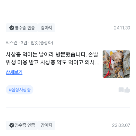
영수증 인증
강아지
24.11.30
믹스견 · 3년 · 암컷(중성화)
사상충 먹이는 날이라 방문했습니다. 손발
위생 미용 받고 사상충 약도 먹이고 의사선
생님 한 번 뵐 수 있어서 좋습니다 강아지
상세보기
한 달에 한 번 심장사상충약 먹는 날이라 방
문했습니다 언제 가도 깨끗하고 항상 친절
#심장사상충
하게 대해주시니 좋습니다
영수증 인증
강아지
23.03.07