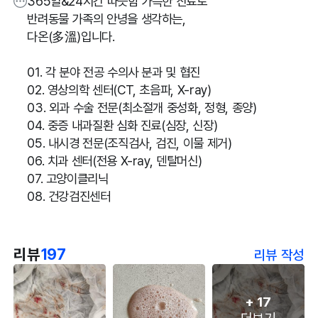
365일&24시간 따뜻함 가득한 진료로
반려동물 가족의 안녕을 생각하는,
다온(多溫)입니다.
01. 각 분야 전공 수의사 분과 및 협진
02. 영상의학 센터(CT, 초음파, X-ray)
03. 외과 수술 전문(최소절개 중성화, 정형, 종양)
04. 중증 내과질환 심화 진료(심장, 신장)
05. 내시경 전문(조직검사, 검진, 이물 제거)
06. 치과 센터(전용 X-ray, 덴탈머신)
07. 고양이클리닉
08. 건강검진센터
리뷰
197
리뷰 작성
+
17