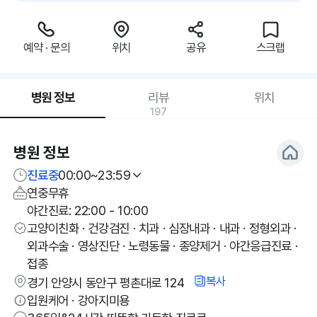
예약 · 문의
위치
공유
스크랩
병원 정보
리뷰
위치
197
병원 정보
진료중
00:00~23:59
연중무휴
야간진료: 22:00 - 10:00
고양이친화 · 건강검진 · 치과 · 심장내과 · 내과 · 정형외과 ·
외과수술 · 영상진단 · 노령동물 · 종양제거 · 야간응급진료 ·
접종
복사
경기 안양시 동안구 평촌대로 124
입원케어 · 강아지미용