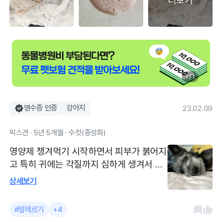
더보기
1 / 1
영수증 인증
강아지
23.02.09
믹스견 · 5년 5개월 · 수컷(중성화)
영양제 챙겨먹기 시작하면서 피부가 붉어지
고 특히 귀에는 각질까지 심하게 생겨서 식
이알러지로 진료보는 중이예요. 기존에 알
상세보기
러지는 없었지만 대부분 미트프리 덴탈껌이
랑 저알러지 사료를 먹여왔는데 영양제가
#알레르기
+4
시작점이 된건지 도통 낫지 않는 것 같아 처