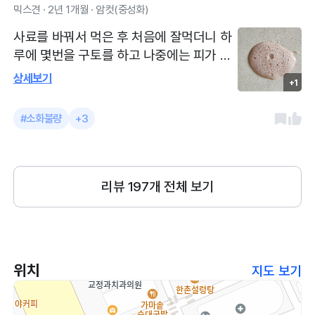
선생님들 모두 친절하십니다!
믹스견 · 2년 1개월 · 암컷(중성화)
사료를 바꿔서 먹은 후 처음에 잘먹더니 하
루에 몇번을 구토를 하고 나중에는 피가 섞
인 구토와 아무 것도 먹지 않음 위가 충혈
상세보기
+1
되어 피가 섞인 구토까지 하여 현탁액을 처
방받아 하루 3번 3일 정도 약을 먹음 의사
#소화불량
+3
선생님이 친절하고 꼼꼼하게 아이의 상태를
봐주셨고 과잉 진료없이 꼭 필요한 검사후
처방을 잘해 주셔서 아이의 상태가 금방 호
전되었습니다.
리뷰
197
개 전체 보기
위치
지도 보기