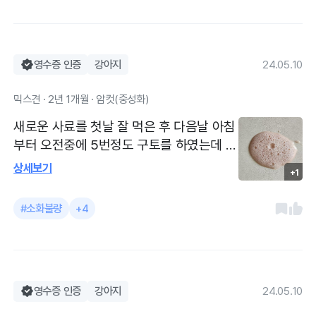
방사료로 바꾸고 그나마 매일 하나먹던 덴
틀껌도 끊었어요ㅎㅎ 약간의 각질은 있지만
검사해보시고는 이제는 괜찮아졌다고 하셔
서 처방사료 회사에서 나온 간식부터 먹어
영수증 인증
강아지
24.05.10
보고 있어요! 생전 이랬던 적이 없어서 걱정
믹스견 · 2년 1개월 · 암컷(중성화)
하고 안쓰러웠는데 중간중간 선생님께서 전
화로 상태 어쩐지 여쭤봐주시고 계속 신경
새로운 사료를 첫날 잘 먹은 후 다음날 아침
써주셔서 마음이 놓였어요! 전에 키우던 강
부터 오전중에 5번정도 구토를 하였는데 오
아지도 노령으로 진료받다 다온에서 떠났는
후에는 피가 섞인 듯한 구토를 함. 혹시 이
상세보기
데 대표원장님께서 신경 많이 써주셨었어서
+1
물질을 먹었을지도 몰라 엑스레이 촬영후
계속 다니고 있는데 프론트에 계신 직원분
이상이 없어 사료를 바꾼 후의 위염으로 지
#소화불량
+4
들부터 선생님들 모두 친절하세요. 병원 안
란하여 현탁액을 처방받아 하루 3번 4일간
가는게 가장 좋지만 가게되면 꼭 다온으로
복용후 건강해짐 의사선생님께서 친절하고
갑니다 :) 다른 지역에서도 동물병원 다녀봤
꼼꼼하게 아이의 상태를 체크해 주시고 과
고 근처도 다녀봤는데 병원비가 조금 비싼
잉 진료 없이 꼭 필요한 치료를 해주셔서 4
것 같긴해요. 그래도 만족합니다. 깨끗하고
일간 약을 먹고 건강하게 회복됨
영수증 인증
강아지
24.05.10
특유의 냄새나지 않는 곳이예요. 직원분들,