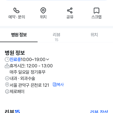
예약 · 문의
위치
공유
스크랩
병원 정보
리뷰
위치
15
병원 정보
진료중
10:00~19:00
휴게시간: 12:00 - 13:00
매주 일요일 정기휴무
내과 · 외과수술
복사
서울 관악구 은천로 121
제로페이
리뷰
15
리뷰 작성