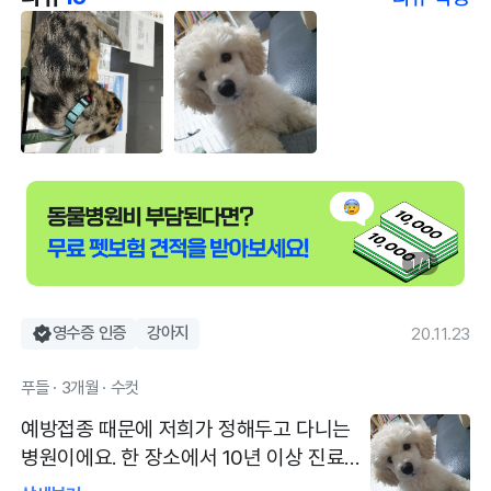
1 / 1
영수증 인증
강아지
20.11.23
푸들 · 3개월 · 수컷
예방접종 때문에 저희가 정해두고 다니는
병원이에요. 한 장소에서 10년 이상 진료하
신 원장님이고 엄청 친절하세요 계속 여기