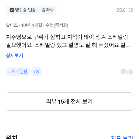
영수증 인증
강아지
25.01.12
말티즈 · 10년 4개월 · 수컷(중성화)
치주염으로 구취가 심하고 치석이 많이 생겨 스케일링
필요했어요 스케일링 했고 설명도 잘 해 주셨어요 발치
시원하게 다 해버렸네요 병원 규모는 작은데 의사샘 친
상세보기
절하시고 좋아요
#스케일링
+3
리뷰
15
개 전체 보기
위치
지도 보기