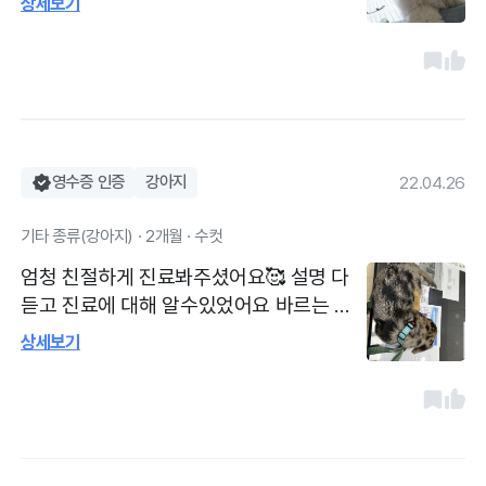
상세보기
주기적으로 다니면서 건강 상담하려고요 가
격도 합리적인 것 같습니다. 주차는 어렵고
(대로변에 있기는 하나 시장이 바로 근처라
동네 사람들이 접근하기 편해요.)대기시간
은 적어요 선생님이나 직원분이 친절하세
요.
영수증 인증
강아지
22.04.26
기타 종류(강아지) · 2개월 · 수컷
엄청 친절하게 진료봐주셨어요🥰 설명 다
듣고 진료에 대해 알수있었어요 바르는 것
으로 할지 먹는것으로 할지 등 선택할 수 있
상세보기
게 도와주셨어요~~!!