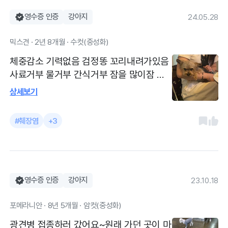
영수증 인증
강아지
24.05.28
믹스견 · 2년 8개월 · 수컷(중성화)
체중감소 기력없음 검정똥 꼬리내려가있음
사료거부 물거부 간식거부 잠을 많이잠 구
토자주함 위염진단 후 호전되지않아 재방
상세보기
문. 재진료 받고 피검사 초음파를 통해 췌장
염 진단받음 급성 췌장염에 위염 소견 구토
#췌장염
+3
를 많이해서 위가 부어있고, 살이 많이 빠짐
탈수 증상이 있음. 수액 맞고 입원치료 3일
시행 얼마가 나왔건 일단 춘식이가 잘 나아
서 다행입니다 첫 입원이라 넘 걱정했는데
3일 입원하는 내내 밤새 의사분께서 케어해
영수증 인증
강아지
23.10.18
주시고 믿음이 가요
포메라니안 · 8년 5개월 · 암컷(중성화)
광견병 접종하러 갔어요~원래 가던 곳이 마