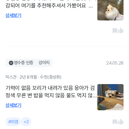
감되어 여기를 추천해주셔서 가봤어요 광
견병 접종하러 갔어요 원래 가던 곳은 이미
상세보기
마감되었다고 해서 산책 삼아 처음 가본 곳
이에요 의사선생님 친절하시고 좋았어요 정
부지원 광견병 접종 저렴하게 잘 받았습니
다 의사선생님 바쁘신데도 참 친절하시고
꼼꼼하게 해주셨어요
영수증 인증
강아지
24.05.28
믹스견 · 2년 8개월 · 수컷(중성화)
기력이 없음 꼬리가 내려가 있음 응아가 검
정색 무른 변 밥을 먹지 않음 물도 먹지 않
음 간식도 먹지 않음 계속 잠 위염으로 사
상세보기
료되나 구토 멎는 주사와 약 처방 후에도 컨
디션이 돌아오지 않으면 재진료 및 입원 권
#위염
+2
장 의사쌤 과잉진료 없고 친절해요 병원은