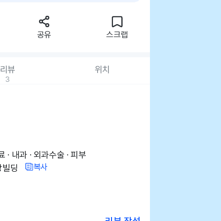
공유
스크랩
리뷰
위치
3
· 내과 · 외과수술 · 피부
복사
강빌딩