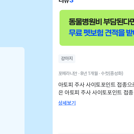
리뷰
3
강아지
포메라니안 · 8년 1개월 · 수컷(중성화)
아토피 주사 사이토포인트 접종으
은 아토피 주사 사이토포인트 접종
토피가 심한 부분도 같이 진료 봐
상세보기
역 바로 앞에 있어 접근성이 좋습
나와보시진 않는것 같아요 주로 한