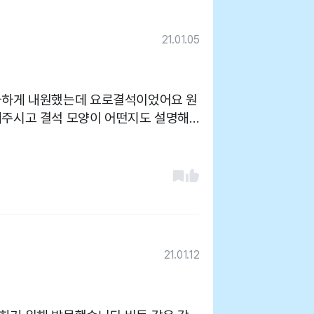
21.01.05
 급하게 내원했는데 요로결석이었어요 원
해주시고 결석 모양이 어떤지도 설명해
 자세히 설명해주셨습니다 수술비도 조금
되었는데 나눠서 결제도 가능하데 해주
 밥도 등록하게 주셨는지 태어나는 날 아
 1분 정도 거리이고 주차는 조금 불편
않지만 지저분하지도 않음
21.01.12