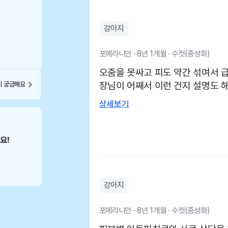
강아지
포메라니안 · 8년 1개월 · 수컷(중성화)
오줌을 못싸고 피도 약간 섞여서
장님이 어째서 이런 건지 설명도 
이 궁금해요
주시고 수술 이후의 회복 과정도
상세보기
저렴하게 해주셨지만 금액이 부담
셧습니다 (그중ㅇ 일부분 영수증)
주 통통해져 있었어요ㅋㅋㅋ 역에서
할 듯도 합니다 아주 청결하지는 
강아지
포메라니안 · 8년 1개월 · 수컷(중성화)