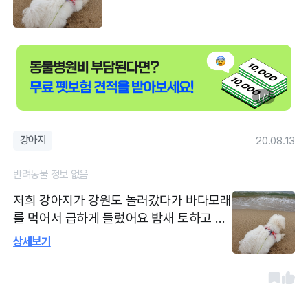
1 / 1
강아지
20.08.13
반려동물 정보 없음
저희 강아지가 강원도 놀러갔다가 바다모래
를 먹어서 급하게 들렀어요 밤새 토하고 모
래 똥을 막 싸서 엄청 걱정했는데 다행히 주
상세보기
사 맞고 약 처방 받았어요 선생님이랑 부인?
되시는 분도 옆집 이웃처럼 잘해주셔서 매
일 가고 싶어요 ㅠ ㅠ 가격도 서울은 무조건
엑스레이 찍네 뭐하네 했을걸 증상만 듣고