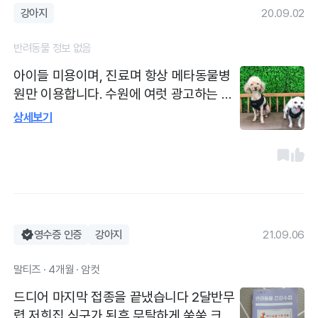
터는 잘 걸어다녀요😊
강아지
20.09.02
반려동물 정보 없음
아이들 미용이며, 진료며 항상 메타동물병
원만 이용합니다. 수원에 여럿 광고하는 큰
병원도 데리고 다녀보고, 미용도 인기많은
상세보기
곳에 맡겨보았지만 가격에 비해 큰 메리트
도 없었고, 병원 또한 그렇게 친절한 설명과
안내 및 진료를 받지못했었는데, 메타는 항
상 갈때마다 친절히 맞이해주시고 원장선생
님이 아이의 컨디션이나 수술전후 과정에
대해 이해되기쉽게 설명해주시는 부분도 굉
영수증 인증
강아지
21.09.06
장히 좋았습니다. 과잉진료도 없는거같아
요, 한 선생님은 저번에 제가 한 시술에 대
말티즈 · 4개월 · 암컷
해 여쭤봤더니 그거는 일시적으로 잠깐 나
아질수잇는거라 그렇게 권해드리지는 않는
드디어 마지막 접종을 끝냈습니다 2달반무
다고 솔직하게 말씀해주시더라구요. 24시
렵 저희집 식구가 된후 무탈하게 쑥쑥 크고