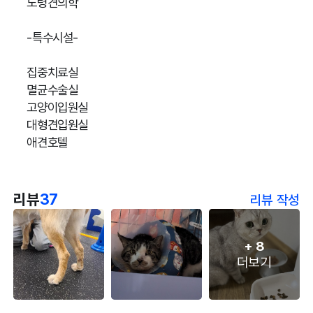
노령견의학
-특수시설-
집중치료실
멸균수술실
고양이입원실
대형견입원실
애견호텔
리뷰
37
리뷰 작성
+
8
더보기