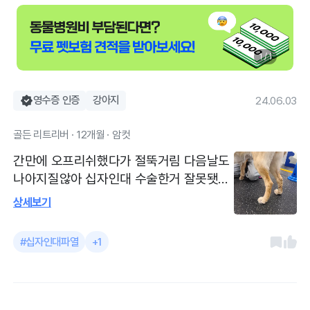
1 / 1
영수증 인증
강아지
24.06.03
골든 리트리버 · 12개월 · 암컷
간만에 오프리쉬했다가 절뚝거림 다음날도
나아지질않아 십자인대 수술한거 잘못됏나
걱정되 병원방문 엑스레이 판독결과 이상무
상세보기
🫡 그전에 수술한 십진인대엔 이상무소견
받고 단순 근육통 진단받고 소염진통제 처
#십자인대파열
+1
방받음 아이 처음 십자인대파열 진단해주신
병원이라 믿고 진료받았습니다 엑스레이 판
독결과도 친절히 설명해주시고, 약도 과하
지않게 처방해주시고 약먹으니 그 다음날부