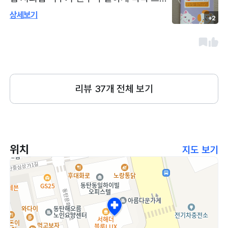
병원이고 저희 아이들이 7살로 이제 건강을
있네요ㅋ 한손에 쏙들어오던 녀석이 방문때
상세보기
+2
잘챙겨야하는 나이라 꾸준히 다니려합니다.
마다 2,300그람씩 꾸준히크더니 지금은 2.
동탄근방에 사시는분들 병원 추천드려요 :-)
2키로가 넘습니다ㅋ 오늘 항체검사 만점수
치(각각6)나오고 나머지 주사도 잘 맞았습
니다 선생님 설명 친절하신건 물론이고 간
호사 쌤들도 다 상냥친절하세요~(진료기다
리뷰
37
개 전체 보기
리며 있는동안 보니까 오는 아가들마다 안
고 이뻐해주심)질환으로 인한 재방문이 없
길 바라며~~~세상 모든 댕댕이들이 건강
하고 행복하길^^
위치
지도 보기