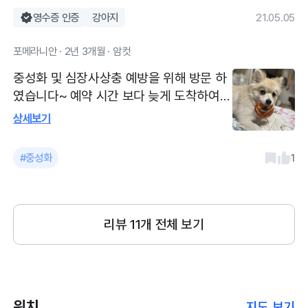
영수증 인증
강아지
21.05.05
포메라니안 · 2년 3개월 · 암컷
중성화 및 심장사상충 예방을 위해 방문 하
였습니다~ 예약 시간 보다 늦게 도착하여
아이가 바로 들어갈까 걱정하였는데 의사
상세보기
선생님께서 친절하게 수술 전 주의 사항을
말씀해주셨구요~ 심장사상충 약도 비교해
#중성화
1
주시고 추천해주셨습니다 한시간 정도 수술
하고 30분뒤 아이가 깨어서 데리고 올수 있
었어요~ 아이가 아파하는 거 같으면 전화하
였는데 귀찬아하지 않으시고 자상하게 대답
리뷰
11
개 전체 보기
잘해주셔서 좋았습니다 중성화진단센터에
병원 포함 된 병원입니다 일반 진료도 잘봐
주세요~ 병원에서 진료보면 주차장 따로 이
용 가능합니다!
위치
지도 보기