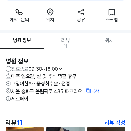
예약 · 문의
위치
공유
스크랩
병원 정보
리뷰
위치
11
병원 정보
진료종료
09:30~18:00
매주 일요일, 설 및 추석 명절 휴무
고양이친화 · 중성화수술 · 접종
복사
서울 송파구 올림픽로 435 파크리오
제로페이
리뷰
11
리뷰 작성