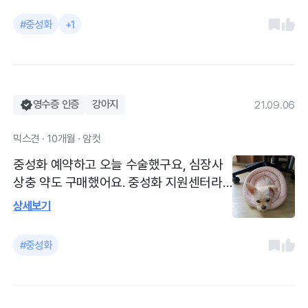
잘하고 착한금액으로 중성화 해주셔서 감사
#중성화
+1
해요
영수증 인증
강아지
21.09.06
믹스견 · 10개월 · 암컷
중성화 예약하고 오늘 수술했구요, 심장사
상충 약도 구매했어요. 중성화 지원센터라
저렴하구요, 수술하면 넥스가드도 할인해줘
상세보기
요. 친절하고 설명도 잘해주십니다.
#중성화