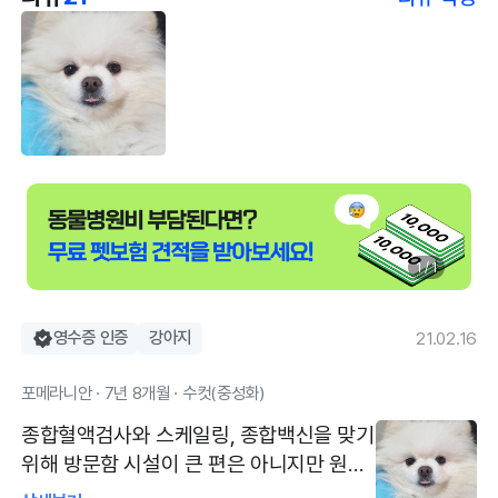
1 / 1
영수증 인증
강아지
21.02.16
포메라니안 · 7년 8개월 · 수컷(중성화)
종합혈액검사와 스케일링, 종합백신을 맞기
위해 방문함 시설이 큰 편은 아니지만 원장
선생님이 친절하시고 잘 설명해주십니다.과