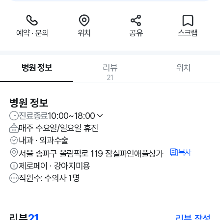
예약 · 문의
위치
공유
스크랩
병원 정보
리뷰
위치
21
병원 정보
진료종료
10:00~18:00
매주 수요일/일요일 휴진
내과 · 외과수술
복사
서울 송파구 올림픽로 119 잠실파인애플상가
제로페이 · 강아지미용
직원수: 수의사 1명
리뷰
21
리뷰 작성