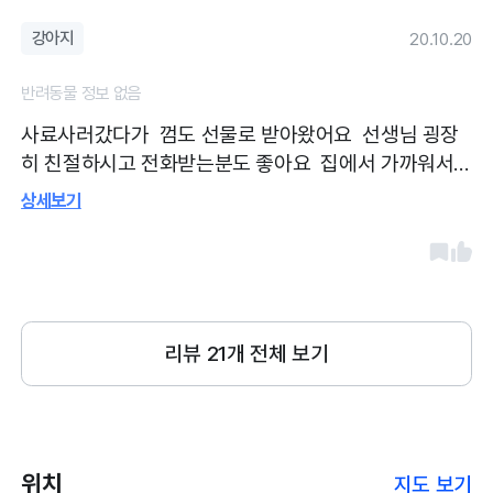
강아지
20.10.20
반려동물 정보 없음
사료사러갔다가 껌도 선물로 받아왔어요 선생님 굉장
히 친절하시고 전화받는분도 좋아요 집에서 가까워서
종종 가는데 갈 때마다 기분이 좋아요 아파트 상가 2층
상세보기
이라 잘 보이지 않는곳에 위치하고 있지만 그래서 이사
온 처음부터 다니지는 못했지만 이제 알아요
리뷰
21
개 전체 보기
위치
지도 보기