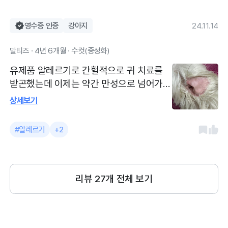
편이라 최소한의 연고 치료와 소독만으로
데 부분에 스크래치가 심하게 나 았었구요
관리하고 있구요 약도 안먹일때보단 효과가
눈도 부어있대요 항상 친절하고 정성스럽게
영수증 인증
강아지
24.11.14
있기는 하지만 오래 먹으면 안좋다고 하셔
치료해주시고 애정으로 관리해주셔서 감사
서 증상 심해질때마다 간헐적으로 받아오는
말티즈 · 4년 6개월 · 수컷(중성화)
한 병원이예요
중입니다 약 먹일때 항상 치즈로 싸서 먹였
유제품 알레르기로 간헐적으로 귀 치료를
였는데 유제품 멀리해야해서 약 잘 먹을 수
받곤했는데 이제는 약간 만성으로 넘어가는
있도록 약이랑 같이 먹일 먹거리 찾기가 힘
듯해서 요즘 집중치료 받고 있어요 귀 안쪽
드네용 항상 친절하게 잘 돌봐주시고 울 두
상세보기
피부가 붉게 염증이 올라오고 두꺼워진 느
부 예뻐해주셔서 예전 강아지때부터 오랫동
낌에 긁기도 하거든요 예쁜 핑크색으로 돌
안 방문중인 병원이예요
#알레르기
+2
아오길 바라면서 식이조절도 병행하면서 열
심히 치료중인데 요즘엔 많이 좋아지는게
보이긴하네용 귀 피부가 안좋아지면서 눈
가쪽도 피부가 붉게 올라오기도해요 발도
리뷰
27
개 전체 보기
자주 핥고요 주사와 약 치료 같이 하고 있어
요 갈때마다 항상 친절하게 애정으로 치료
해주세용