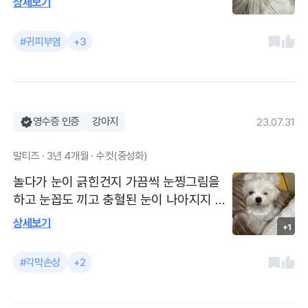
상세보기
갔다가 알러지 범위가 몸통으로도 번져가고
있는게 발견되어서 심장사상충 약 받으러
#귀피부염
+3
방문한 김에 진료 받고 주사 맞고 왔어용 ㅠ
ㅠ 그래도 확실히 주사 맞고 오면 긁거나 귀
안쪽 피부가 발갛게 올라오는 건 많이 좋아
져서 효과가 있기는 해용 피부 연고는 스테
로이드 때문에 자주 사용하는걸 자제해주시
영수증 인증
강아지
23.07.31
는 편이라 최소한의 연고 치료와 소독만으
말티즈 · 3년 4개월 · 수컷(중성화)
로 관리하고 있구요 약 먹일때 항상 치즈로
싸서 먹였였는데 유제품 멀리해야해서 같이
놀다가 눈이 긁힌건지 가끔씩 눈찡그림을
먹일 먹거리 찾기가 힘드네용 오늘은 이미
하고 눈꼽도 끼고 충혈된 눈이 나아지지 않
몇달째 계속하고 있는 연고와 소독약 치료
아서 방문했어요 각막형광검사 하니 각막에
상세보기
외에 주사치료하고 일주일치 약 받아왔어요
+1
상처가 많이 나있네용 ㅠㅠ 눈도 많이 부어
확실히 주사 맞고 오면 긁거나 귀 안쪽 피부
있대요 몇달전에도 종이에 베어서 각막에
#각막손상
+2
가 발갛게 올라오는 건 많이 좋아져서 효과
상처난 증상땜에 방문했다가 안약 치료 받
가 좋은거 같기는 해용 피부 연고는 스테로
고 금세 좋아졌는데 이번에도 얼른 나았음
이드 때문에 자주 사용하는걸 자제해주시는
좋겠네용 각막형광검사 했더니 각막 가운