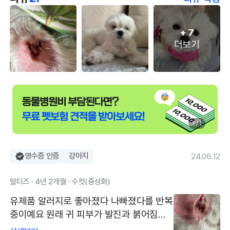
+
7
더보기
1 / 1
영수증 인증
강아지
24.06.12
말티즈 · 4년 2개월 · 수컷(중성화)
유제품 알러지로 좋아졌다 나빠졌다를 반복
중이예요 원래 귀 피부가 발진과 붉어짐으
로 알러지에 노출되기 시작 했었는데 미용