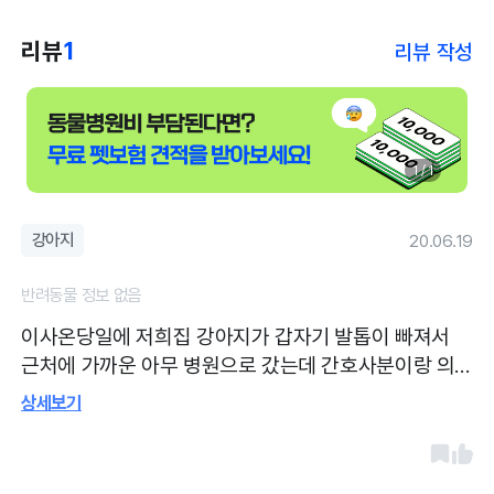
리뷰
1
리뷰 작성
1 / 1
강아지
20.06.19
반려동물 정보 없음
이사온당일에 저희집 강아지가 갑자기 발톱이 빠져서
근처에 가까운 아무 병원으로 갔는데 간호사분이랑 의
사 선생님 친절하셔서 이제 여기만 갈거같아요 거기있
상세보기
는 고양이랑 강아지들도 너무 귀여워서 대기하는동안
계속 만져줬어요 ㅠㅠ (진료영수증이 수기로 작성되어
서 사진 추가 첨부해달라고 하셔서 다시 올려요 !)