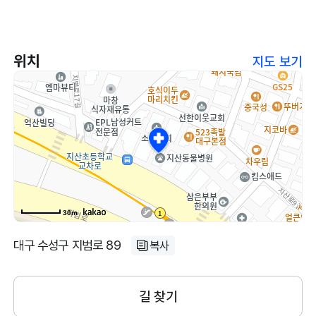
위치
지도 보기
30m
대구 수성구 지범로 89
복사
길 찾기