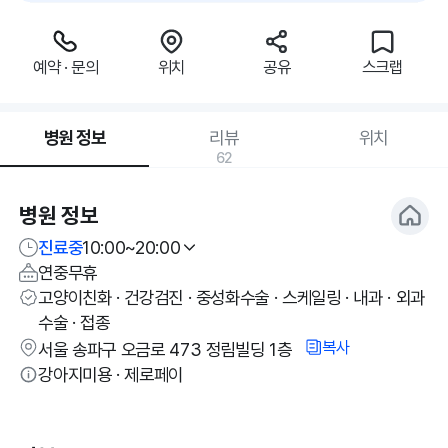
예약 · 문의
위치
공유
스크랩
병원 정보
리뷰
위치
62
병원 정보
진료중
10:00~20:00
연중무휴
고양이친화 · 건강검진 · 중성화수술 · 스케일링 · 내과 · 외과
수술 · 접종
복사
서울 송파구 오금로 473 정림빌딩 1층
강아지미용 · 제로페이