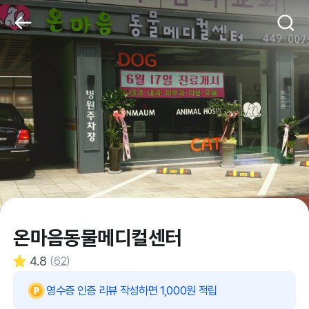
온마음동물메디컬센터
4.8
(
62
)
영수증 인증 리뷰 작성하면 1,000원 적립