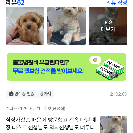
리뷰
62
리뷰 작성
+
2
더보기
1 / 1
영수증 인증
강아지
21.02.09
말티즈 · 12년 9개월 · 수컷(중성화)
심장사상충 때문에 방문했고 계속 다닐 예
정 데스크 선생님도 의사선생님도 너무나