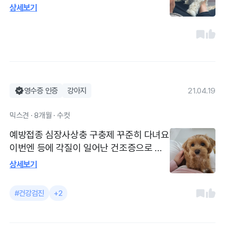
친절하시고 자세히 설명해주셨습니다. 심장
상세보기
사상충 때문에 깄는데 귀털까지 다 제거해
주시고 긔속 사진도 엄청 자세하게 ㅠㅠ 너
무 감사했다구요 1층에있어서 빛도 잘들어
오고 수시로 쉬아랑 응가랑 잘 치워주시더
리구요. 내가 할라고했는데 직접다 해주시
긔 미안했네요..
영수증 인증
강아지
21.04.19
믹스견 · 8개월 · 수컷
예방접종 심장사상충 구충제 꾸준히 다녀요
이번엔 등에 각질이 일어난 건조증으로 진
료 애기때 부터 다니던 병원이예요 의사선
상세보기
생님 두분인데 엄청 친절하세요 늘 기본 귀
청소 항문낭 발톱 손질해주시고 친절하게
#건강검진
+2
진료해주세요 과잉진료도 없고요 대기시간
거의 없고 주차장 병원 바로 앞에 가능해요.