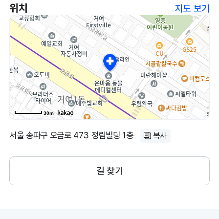
위치
지도 보기
30m
서울 송파구 오금로 473 정림빌딩 1층
복사
길 찾기