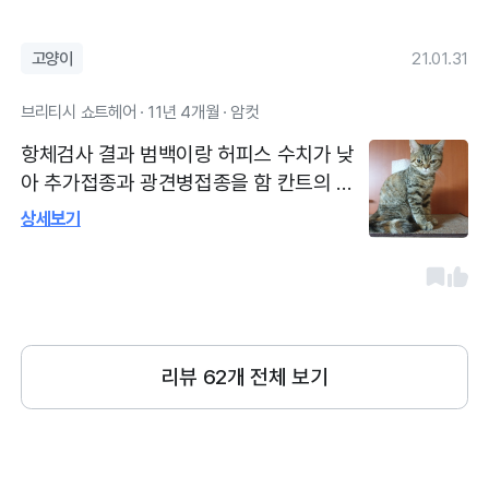
평일도 늦게까지 진료하고 7시던 8시던 기
본진료비예요
고양이
21.01.31
브리티시 쇼트헤어 · 11년 4개월 · 암컷
항체검사 결과 범백이랑 허피스 수치가 낮
아 추가접종과 광견병접종을 함 칸트의 진
료기록과 상담을 잘 설명해주셨습니다 진료
상세보기
시 매번 손발톱을정리해주시고 귀를 꼼꼼히
살펴주셔서 매우!감사하였습니다 두분의 전
문의가!계셔서 언제든 진료가 가능한게 좋
은점 같습니다 그리고 대로변이고 주차가
편리한 장점이 !매우 만족스럽습니다
리뷰
62
개 전체 보기