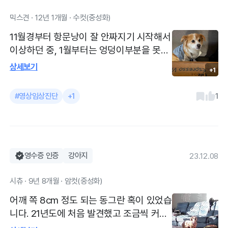
믹스견 · 12년 1개월 · 수컷(중성화)
11월경부터 항문낭이 잘 안짜지기 시작해서
이상하던 중, 1월부터는 엉덩이부분을 못만
지게하고 다른강쥐에게 신경질을 부리던게
상세보기
+1
점점 심해져 1월중순 병원방문, 항문낭염인
줄 알았으나 초음파상 종괴로 추정, 수술하
#영상임상진단
+1
1
여 제거하고 조직검사 함. 조직검사 상 악성
칼시노마로 진단. 기존 병원에서 악성 항문
종양 항암치료와 CT를 위해서는 2차병원
으로 전원해야한다고 하여 지인추천으로 송
파샤인에 왔어요. 혈액검사 후 다른 장기에
영수증 인증
강아지
23.12.08
전이가 있는지 초음파와 엑스레이를 했고,
시츄 · 9년 8개월 · 암컷(중성화)
눈에 보이는 전이는 보이지 않았고 혈액검
사 양호하여 마취 후 조영ct를 진행했어요.
어깨 쪽 8cm 정도 되는 동그란 혹이 있었습
석촌역과 잠실역 중간에 위치해있고, 송파
니다. 21년도에 처음 발견했고 조금씩 커지
대로에 있어 접근이 쉬웠어요. 차를 가지고
는거 같은 느낌이 들었고 사진으로만 봐도 1