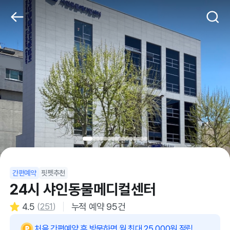
간편예약
핏펫추천
24시 샤인동물메디컬센터
4.5
(
251
)
누적 예약
95
건
처음 간편예약 후 방문하면 월 최대 25,000원 적립