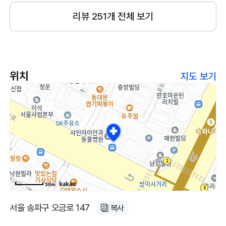
설명도 명확하고 예후도 좋아요 그래서 많
이 추천했어요 저희 애는 다리수술하고 재
리뷰
251
개 전체 보기
검 왔어요 6개월만에 사진처럼 너무너무 잘
뜁니다 장난 아니에요 원래 한짝다리 거의
못써서 근육이 퇴화되어가지고 양다리 굵기
차이가 엄청 났었는데 털에 가려져있어가지
위치
지도 보기
고 제가 그걸 모르고 그냥 살았던 생각하면
너무너무 미안하네요 지금은 사진처럼 미사
일같음ㅋㅋㅋㅋ 발렛 해주는 병원 첨봤어요
직원분들 다 친절하시더라구요 다른 입원
아이 산책하는 것도 봤는데 너무 잘 돌봐주
셔서 아이 수술 입원 맡겼었거든요
30m
서울 송파구 오금로 147
복사