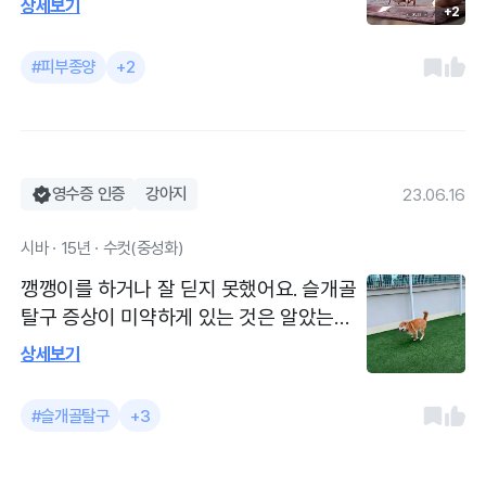
상세보기
갔는데 건물 뒷편이 모두 주차자리라 편했
+2
년이 지나고 커진걸 볼 수 있었어요. 처음에
습니다. 스탭분들도 모두 친절했어요. 부원
는 세포검사 진행했고, 지방종처럼 보이지
#피부종양
+2
장님께 진료받았는데 치료방향부터 방법까
만 사이즈가 워낙 커서 CT 촬영 진행, CT촬
지 자세하게 알기쉽게 A4에 기재해주시면
영 결과도 지방종으로 생각되지만 목뼈를
서 설명해주셔서 이해가 굉장히 수월했습니
누르는거처럼 서이즈가 커 제거 수술을 진
다. 진료비가 비싸긴 하지만 리뷰가 다들 좋
행하였습니다. 마취전 수술 후 등 매 순간 전
아서 믿고 가긴 했는데, 첫 방문부터 만족입
화로 상황을 전달 주시면서 수술진행하였
영수증 인증
강아지
23.06.16
니다.
고, 2박3일 입원기간동안 카톡으로 사진과
시바 · 15년 · 수컷(중성화)
식사여부를 보내주셔서 안심이 되었어요.
수술 후 2주 지났고 수술은 잘 끝났고 잘 회
깽깽이를 하거나 잘 딛지 못했어요. 슬개골
복 중 입니다 강아지라 병원비가 많이 나와
탈구 증상이 미약하게 있는 것은 알았는데
서 걱정했는데 그래도 품목별로 왜 들어가
심해진 것 같음 올때마다 대기가 좀 있어서
상세보기
는지 상세하게 설명 잘 해주셔서 과잉진료
시간을 넉넉히 잡고와야하지만 저는 이병원
느낌이 없었어요. 그리고 증상이나 앞으로
주변에 항상 강추합니다 맛집도 병원도 줄
#슬개골탈구
+3
조심해야할 부분도 잘 설명해주셔서 좋았어
을 서는데는 이유가 있다 생각해요 ㅎ 그리
요. 큰병원이라 그런지 더 체계적으로 돌아
고 한번 진료 볼 때 정말 꼼꼼하게 잘봐주고
가는거 같아 좀 더 안심이 되었습니다.