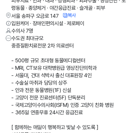
피부치료 · 안과 · 내과 · 정형외과 · 외과수술 · 영상진단 · 노
령동물 · 종양제거 · 야간응급진료 · 슬개골 · 피부
복사
서울 송파구 오금로 147
입원케어 · 장애인편의시설 · 제로페이
수의사
7
명
수도권 최대규모
중증질환치료전문 2차 의료센터
- 500평 규모 초대형 동물메디컬센터
- MRI, CT보유 대학병원급 영상진단의학과
- 서울대, 건대 석박사 출신 대표원장 4인
- 수술실 마취과 담당의 상주
- 안과 전문 동물병원(1F) 신설
- 고양이 전문 진료센터(5F) 단독분리
- 국제고양이수의사회(ISFM) 인증 고양이 친화 병원
- 365일 연중무휴 24시간 응급진료
[ 함께하는 매일이 행복하고 빛날 수 있도록 ]