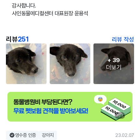
감사합니다.
샤인동물메디컬센터 대표원장 윤용석
리뷰
251
리뷰 작성
+
39
더보기
1 / 1
영수증 인증
강아지
23.02.07