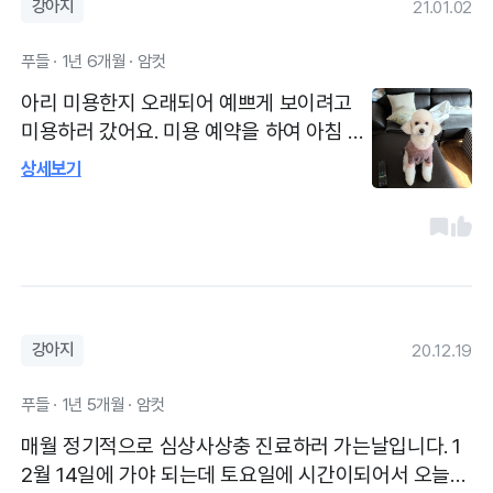
강아지
21.01.02
푸들 · 1년 6개월 · 암컷
아리 미용한지 오래되어 예쁘게 보이려고
미용하러 갔어요. 미용 예약을 하여 아침 일
찍 9시30분에 가서 기다려 항문낭 짜고 미
상세보기
용사님에게 목욕포함 부분미용 부탁하고 2
시간 지나 예쁜게 미용한 아리 데리고 왔어
요. 걸어서 10분쯤 걸리는데 어제 눈이 많이
와서 미끄럽고, 날씨도 추워서 옷도 단단히
입고, 제 가슴에 안고서 갔다 왔습니다. 눈길
이라서 그런지 병원 바닦이 물기가 있네요.
강아지
20.12.19
아리 예쁘게 미용 해주어 감사합니다.
푸들 · 1년 5개월 · 암컷
매월 정기적으로 심상사상충 진료하러 가는날입니다. 1
2월 14일에 가야 되는데 토요일에 시간이되어서 오늘