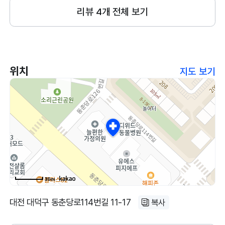
리뷰
4
개 전체 보기
위치
지도 보기
30m
대전 대덕구 동춘당로114번길 11-17
복사