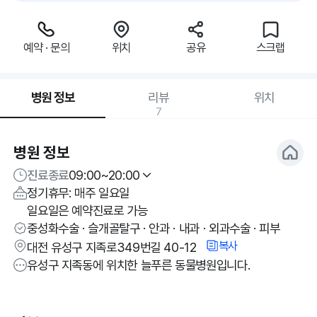
예약 · 문의
위치
공유
스크랩
병원 정보
리뷰
위치
7
병원 정보
진료종료
09:00~20:00
정기휴무: 매주 일요일
일요일은 예약진료로 가능
중성화수술 · 슬개골탈구 · 안과 · 내과 · 외과수술 · 피부
복사
대전 유성구 지족로349번길 40-12
유성구 지족동에 위치한 늘푸른 동물병원입니다.