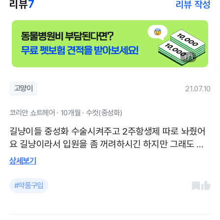
리뷰
7
리뷰 작성
1 / 1
고양이
21.07.10
코리안 쇼트헤어 · 10개월 · 수컷(중성화)
길냥이들 중성화 수술시켜주고 2주항생제 따로 놔줬어
요 길냥이라서 입원을 좀 꺼려하시긴 하지만 그래도 매
일 사진도 보내주시고 친절하십니다
상세보기
#약품구입