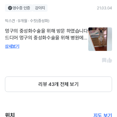
영수증 인증
강아지
21.03.04
믹스견 · 9개월 · 수컷(중성화)
멍구의 중성화수술을 위해 방문 하였습니다
드디어 멍구의 중성화수술을 위해 병원에
방문하였습니다. 수술은 회복시간까지 3시
상세보기
간 정도 걸린거갔습니다. 수술한 사진 및 여
러가지 사진을 보여주면서 친절하게 잘 설
명해주셨습니다! 멍구도 건강히 수술을 끝
마쳤습니다! 손소독제도 잘 구비되어있고
항상 갈때마다 청결해서 좋았습니다!! 화장
리뷰
43
개 전체 보기
실도 남녀 구분이 되있어서 좋았습니다
위치
지도 보기