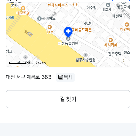
30m
대전 서구 계룡로 383
복사
길 찾기