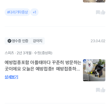
도 보완하라고 오네 와....ㅋㅋㅋ 예방접종
으로 방문했고 종합백신과 코로나장염을 맞
#다리기타증상
+1
았습니다. 다리 뼈 소리는 그럴 수 있다고 하
셨고 아파하거나 파행이 보이지 않아 따로
약이나 주사 처방은 없었습니다. 항상 신경
써서 봐주시는 곳입니다. 친절하고 기본케
어도 잘해주세요.
영수증 인증
강아지
23.04.02
스피츠 · 2년 3개월 · 수컷(중성화)
예방접종포함 아플때마다 꾸준히 방문하는
곳이에요 오늘은 예방접종!! 예방접종하러
다녀왓어요 쪼꾸미일때부터 다니는 곳인데
상세보기
친절하고 꼼꼼하게 잘 봐주세요 주차장도있
구 다들 친절해요 설명도 자세히 잘 해줘요