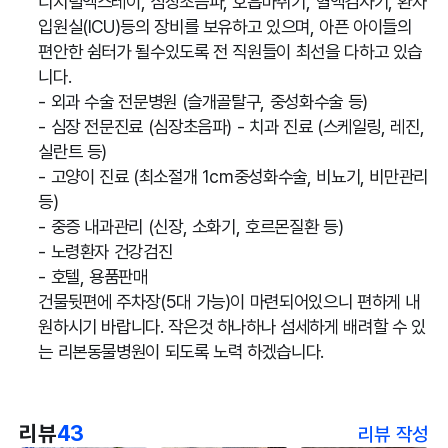
디지털엑스레이, 심장초음파, 호흡마취기, 혈액검사기, 환자
입원실(ICU)등의 장비를 보유하고 있으며, 아픈 아이들의
편안한 쉼터가 될수있도록 전 직원들이 최선을 다하고 있습
니다.
- 외과 수술 전문병원 (슬개골탈구, 중성화수술 등)
- 심장 전문진료 (심장초음파) - 치과 진료 (스케일링, 레진,
실란트 등)
- 고양이 진료 (최소절개 1cm중성화수술, 비뇨기, 비만관리
등)
- 중증 내과관리 (신장, 소화기, 호르몬질환 등)
- 노령환자 건강검진
- 호텔, 용품판매
건물뒷편에 주차장(5대 가능)이 마련되어있으니 편하게 내
원하시기 바랍니다. 작은것 하나하나 섬세하게 배려할 수 있
는 리본동물병원이 되도록 노력 하겠습니다.
리뷰
43
리뷰 작성