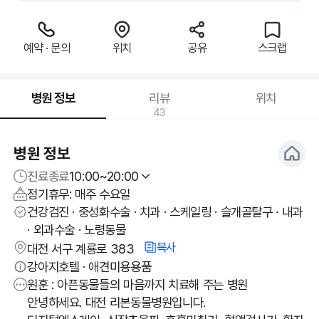
예약 · 문의
위치
공유
스크랩
병원 정보
리뷰
위치
43
병원 정보
진료종료
10:00~20:00
정기휴무: 매주 수요일
건강검진 · 중성화수술 · 치과 · 스케일링 · 슬개골탈구 · 내과
· 외과수술 · 노령동물
복사
대전 서구 계룡로 383
강아지호텔 · 애견미용용품
원훈 : 아픈동물들의 마음까지 치료해 주는 병원
안녕하세요. 대전 리본동물병원입니다.