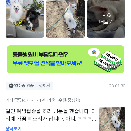
+
6
더보기
1 / 1
영수증 인증
강아지
23.01.30
기타 종류(강아지) · 1년 1개월 · 수컷(중성화)
일단 예방접종을 하러 방문을 했습니다. 다
리에 가끔 뼈소리가 납니다. 아니..ㅋㅋㅋ써
잇는데로 사탕이에서 사탕으로 수정했는데
상세보기